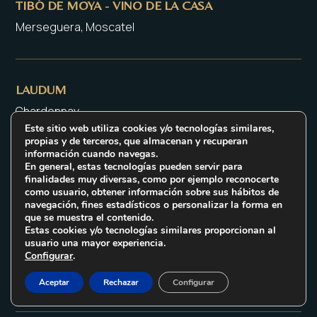
TIBÓ DE MOYA - VINO DE LA CASA
Merseguera, Moscatel
LAUDUM
Chardonnay
Este sitio web utiliza cookies y/o tecnologías similares,
propias y de terceros, que almacenan y recuperan
información cuando navegas.
En general, estas tecnologías pueden servir para
TIBÓ DE MOYA - VINO DE LA CASA
finalidades muy diversas, como por ejemplo reconocerte
como usuario, obtener información sobre sus hábitos de
Merseguera, Moscatel
navegación, fines estadísticos o personalizar la forma en
que se muestra el contenido.
Estas cookies y/o tecnologías similares proporcionan al
usuario una mayor experiencia.
Configurar
.
LAUDUM
Chardonnay
Aceptar
Rechazar
Configurar