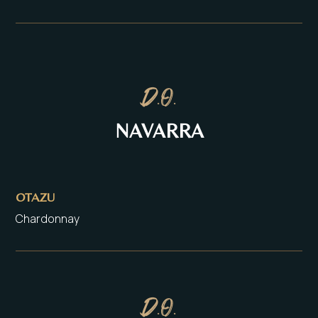
D.O.
NAVARRA
OTAZU
Chardonnay
D.O.