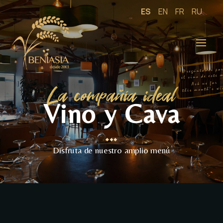
ES
EN
FR
RU
La compañía ideal
Vino y Cava
Disfruta de nuestro amplio menú